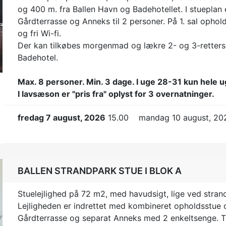
og 400 m. fra Ballen Havn og Badehotellet. I stuepla
Gårdterrasse og Anneks til 2 personer. På 1. sal opho
t
og fri Wi-fi.
Der kan tilkøbes morgenmad og lækre 2- og 3-rette
Badehotel.
Max. 8 personer. Min. 3 dage. I uge 28-31 kun hele u
I lavsæson er "pris fra" oplyst for 3 overnatninger.
fredag 7 august, 2026
15.00
mandag 10 august, 20
BALLEN STRANDPARK STUE I BLOK A
Stuelejlighed på 72 m2, med havudsigt, lige ved stran
Lejligheden er indrettet med kombineret opholdsstue o
Gårdterrasse og separat Anneks med 2 enkeltsenge. T
t