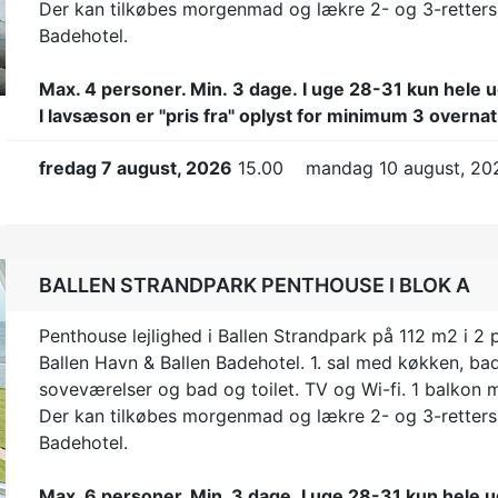
Der kan tilkøbes morgenmad og lækre 2- og 3-rette
Badehotel.
Max. 4 personer. Min. 3 dage.
I uge 28-31 kun hele u
I lavsæson er "pris fra" oplyst for minimum 3 overnat
fredag 7 august, 2026
15.00
mandag 10 august, 20
BALLEN STRANDPARK PENTHOUSE I BLOK A
Penthouse lejlighed i Ballen Strandpark på 112 m2 i 2
Ballen Havn & Ballen Badehotel. 1. sal med køkken, bad
soveværelser og bad og toilet. TV og Wi-fi. 1 balkon 
t
Der kan tilkøbes morgenmad og lækre 2- og 3-rette
Badehotel.
Max. 6 personer. Min. 3 dage.
I uge 28-31 kun hele u