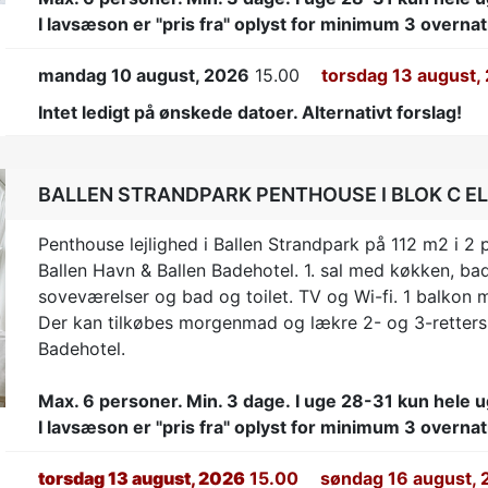
I lavsæson er "pris fra" oplyst for minimum 3 overnat
mandag 10 august, 2026
15.00
torsdag 13 august,
Intet ledigt på ønskede datoer. Alternativt forslag!
BALLEN STRANDPARK PENTHOUSE I BLOK C EL
Penthouse lejlighed i Ballen Strandpark på 112 m2 i 2
Ballen Havn & Ballen Badehotel. 1. sal med køkken, bad
soveværelser og bad og toilet. TV og Wi-fi. 1 balkon 
t
Der kan tilkøbes morgenmad og lækre 2- og 3-rette
Badehotel.
Max. 6 personer. Min. 3 dage.
I uge 28-31 kun hele u
I lavsæson er "pris fra" oplyst for minimum 3 overnat
torsdag 13 august, 2026
15.00
søndag 16 august, 